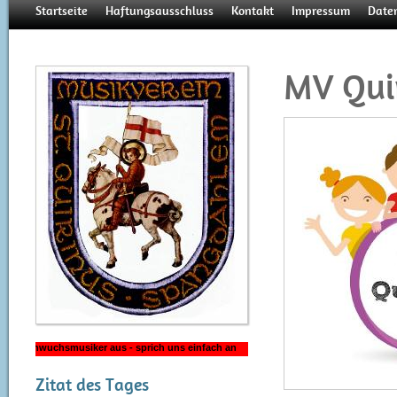
Startseite
Haftungsausschluss
Kontakt
Impressum
Date
MV Quir
Internes für Mitglieder
Beitrittserklärung
Vorstand
Termine
Besetzung
Presse
Feste
Zitat des Tages